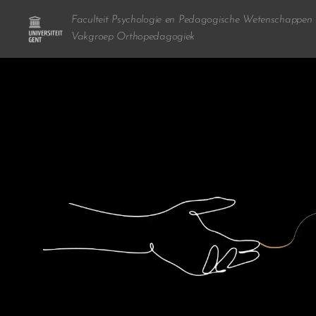
Faculteit Psychologie en Pedagogische Wetenschappen
Vakgroep Orthopedagogiek